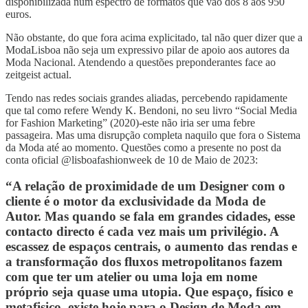
disponibilizada num espectro de formatos que vão dos 8 aos 950
euros.
Não obstante, do que fora acima explicitado, tal não quer dizer que a
ModaLisboa não seja um expressivo pilar de apoio aos autores da
Moda Nacional. Atendendo a questões preponderantes face ao
zeitgeist actual.
Tendo nas redes sociais grandes aliadas, percebendo rapidamente
que tal como refere Wendy K. Bendoni, no seu livro “Social Media
for Fashion Marketing” (2020)-este não iria ser uma febre
passageira. Mas uma disrupção completa naquilo que fora o Sistema
da Moda até ao momento. Questões como a presente no post da
conta oficial @lisboafashionweek de 10 de Maio de 2023:
“A relação de proximidade de um Designer com o
cliente é o motor da exclusividade da Moda de
Autor. Mas quando se fala em grandes cidades, esse
contacto directo é cada vez mais um privilégio. A
escassez de espaços centrais, o aumento das rendas e
a transformação dos fluxos metropolitanos fazem
com que ter um atelier ou uma loja em nome
próprio seja quase uma utopia. Que espaço, físico e
metafisico, existe hoje para o Design de Moda em