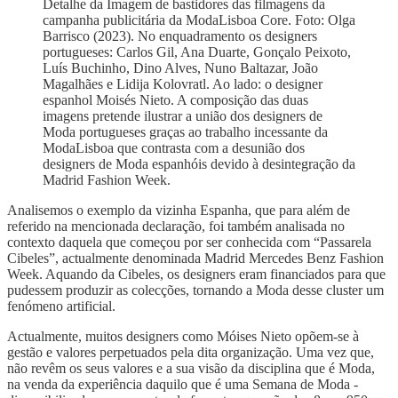
Detalhe da Imagem de bastidores das filmagens da
campanha publicitária da ModaLisboa Core. Foto: Olga
Barrisco (2023). No enquadramento os designers
portugueses: Carlos Gil, Ana Duarte, Gonçalo Peixoto,
Luís Buchinho, Dino Alves, Nuno Baltazar, João
Magalhães e Lidija Kolovratl. Ao lado: o designer
espanhol Moisés Nieto. A composição das duas
imagens pretende ilustrar a união dos designers de
Moda portugueses graças ao trabalho incessante da
ModaLisboa que contrasta com a desunião dos
designers de Moda espanhóis devido à desintegração da
Madrid Fashion Week.
Analisemos o exemplo da vizinha Espanha, que para além de
referido na mencionada declaração, foi também analisada no
contexto daquela que começou por ser conhecida com “Passarela
Cibeles”, actualmente denominada Madrid Mercedes Benz Fashion
Week. Aquando da Cibeles, os designers eram financiados para que
pudessem produzir as colecções, tornando a Moda desse cluster um
fenómeno artificial.
Actualmente, muitos designers como Móises Nieto opõem-se à
gestão e valores perpetuados pela dita organização. Uma vez que,
não revêm os seus valores e a sua visão da disciplina que é Moda,
na venda da experiência daquilo que é uma Semana de Moda -