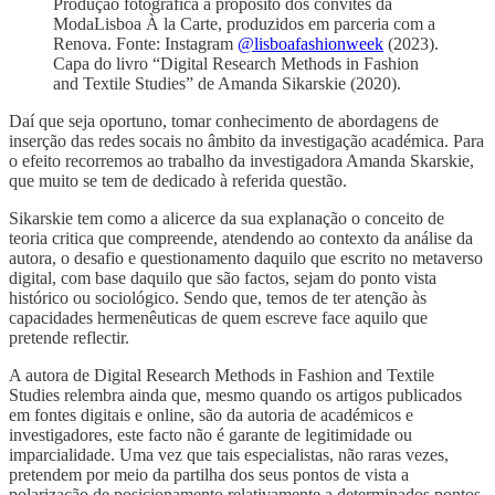
Produção fotográfica a propósito dos convites da
ModaLisboa À la Carte, produzidos em parceria com a
Renova. Fonte: Instagram
@lisboafashionweek
(2023).
Capa do livro “Digital Research Methods in Fashion
and Textile Studies” de Amanda Sikarskie (2020).
Daí que seja oportuno, tomar conhecimento de abordagens de
inserção das redes socais no âmbito da investigação académica. Para
o efeito recorremos ao trabalho da investigadora Amanda Skarskie,
que muito se tem de dedicado à referida questão.
Sikarskie tem como a alicerce da sua explanação o conceito de
teoria critica que compreende, atendendo ao contexto da análise da
autora, o desafio e questionamento daquilo que escrito no metaverso
digital, com base daquilo que são factos, sejam do ponto vista
histórico ou sociológico. Sendo que, temos de ter atenção às
capacidades hermenêuticas de quem escreve face aquilo que
pretende reflectir.
A autora de Digital Research Methods in Fashion and Textile
Studies relembra ainda que, mesmo quando os artigos publicados
em fontes digitais e online, são da autoria de académicos e
investigadores, este facto não é garante de legitimidade ou
imparcialidade. Uma vez que tais especialistas, não raras vezes,
pretendem por meio da partilha dos seus pontos de vista a
polarização de posicionamento relativamente a determinados pontos