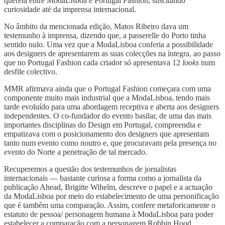
querela entre ModaLisboa e Portugal Fashion, suscitando
curiosidade até da imprensa internacional.
No âmbito da mencionada edição, Matos Ribeiro dava um
testemunho à imprensa, dizendo que, a passerelle do Porto tinha
sentido nulo. Uma vez que a ModaLisboa conferia a possibilidade
aos designers de apresentarem as suas colecções na íntegra, ao passo
que no Portugal Fashion cada criador só apresentava 12
looks
num
desfile colectivo.
MMR afirmava ainda que o Portugal Fashion começara com uma
componente muito mais industrial que a ModaLisboa, tendo mais
tarde evoluído para uma abordagem receptiva e aberta aos designers
independentes. O co-fundador do evento basilar, de uma das mais
importantes disciplinas do Design em Portugal, compreendia e
empatizava com o posicionamento dos designers que apresentam
tanto num evento como noutro e, que procuravam pela presença no
evento do Norte a penetração de tal mercado.
Recuperemos a questão dos testemunhos de jornalistas
internacionais — bastante curiosa a forma como a jornalista da
publicação Ahead, Brigitte Wihelm, descreve o papel e a actuação
da ModaLisboa por meio do estabelecimento de uma personificação
que é também uma comparação. Assim, confere metaforicamente o
estatuto de pessoa/ personagem humana à ModaLisboa para poder
estabelecer a comparação com a personagem Robbin Hood.