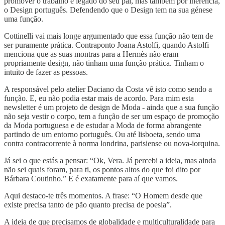
promover o trabalho e legado do seu pai, mas também por inerência,
o Design português. Defendendo que o Design tem na sua génese
uma função.
Cottinelli vai mais longe argumentado que essa função não tem de
ser puramente prática. Contraponto Joana Astolfi, quando Astolfi
menciona que as suas montras para a Hermès não eram
propriamente design, não tinham uma função prática. Tinham o
intuito de fazer as pessoas.
A responsável pelo atelier Daciano da Costa vê isto como sendo a
função. E, eu não podia estar mais de acordo. Para mim esta
newsletter é um projeto de design de Moda - ainda que a sua função
não seja vestir o corpo, tem a função de ser um espaço de promoção
da Moda portuguesa e de estudar a Moda de forma abrangente
partindo de um entorno português. Ou até lisboeta, sendo uma
contra contracorrente à norma londrina, parisiense ou nova-iorquina.
Já sei o que estás a pensar: “Ok, Vera. Já percebi a ideia, mas ainda
não sei quais foram, para ti, os pontos altos do que foi dito por
Bárbara Coutinho.” E é exatamente para aí que vamos.
Aqui destaco-te três momentos. A frase: “O Homem desde que
existe precisa tanto de pão quanto precisa de poesia”.
A ideia de que precisamos de globalidade e multiculturalidade para