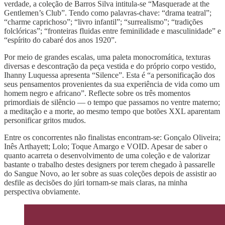
verdade, a coleção de Barros Silva intitula-se “Masquerade at the
Gentlemen’s Club”. Tendo como palavras-chave: “drama teatral”;
“charme caprichoso”; “livro infantil”; “surrealismo”; “tradições
folclóricas”; “fronteiras fluidas entre feminilidade e masculinidade” e
“espírito do cabaré dos anos 1920”.
Por meio de grandes escalas, uma paleta monocromática, texturas
diversas e descontração da peça vestida e do próprio corpo vestido,
Ihanny Luquessa apresenta “Silence”. Esta é “a personificação dos
seus pensamentos provenientes da sua experiência de vida como um
homem negro e africano”. Reflecte sobre os três momentos
primordiais de silêncio — o tempo que passamos no ventre materno;
a meditação e a morte, ao mesmo tempo que botões XXL aparentam
personificar gritos mudos.
Entre os concorrentes não finalistas encontram-se: Gonçalo Oliveira;
Inês Arthayett; Lolo; Toque Amargo e VOID. Apesar de saber o
quanto acarreta o desenvolvimento de uma coleção e de valorizar
bastante o trabalho destes designers por terem chegado à passarelle
do Sangue Novo, ao ler sobre as suas coleções depois de assistir ao
desfile as decisões do júri tornam-se mais claras, na minha
perspectiva obviamente.