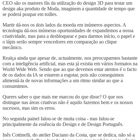
CEO são os maiores fãs da utilização do design 3D para testar um
design aka produto de Moda, imaginem a quantidade de tempo que
se poderá poupar em toilles.
Martir dá-nos os dois lados da moeda em inúmeros aspectos. A
tecnologia dá-nos inúmeras oportunidades de expandirmos a nossa
criatividade, mas para a desbloquear e para darmos início, o papel e
o lápis serão sempre vencedores em comparação ao clique
mecânico.
Realça ainda que apesar de, actualmente, nos preocuparmos bastante
com a inteligência artificial, mas esta já existia em vários formatos na
World Wide Web. Sendo que ao que devemos estar atentos é o facto
de os dados da IA se estarem a esgotar, pois não conseguimos
alimentá-la de novas informações a um ritmo similar ao que a
consumimos.
Queres saber o que mais me marcou do que disse? O que nos
distingue nas áreas criativas não é aquilo fazemos bem e os nossos
sucessos, mas sim os erros.
No segunda painel falou-se de muita coisa - mas falou-se
principalmente da essência do Design e de Design Português.
Inês Cottinelli, do atelier Daciano da Costa, que se dedica, não só a