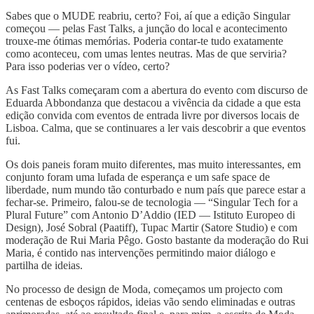
Sabes que o MUDE reabriu, certo? Foi, aí que a edição Singular
começou — pelas Fast Talks, a junção do local e acontecimento
trouxe-me ótimas memórias. Poderia contar-te tudo exatamente
como aconteceu, com umas lentes neutras. Mas de que serviria?
Para isso poderias ver o vídeo, certo?
As Fast Talks começaram com a abertura do evento com discurso de
Eduarda Abbondanza que destacou a vivência da cidade a que esta
edição convida com eventos de entrada livre por diversos locais de
Lisboa. Calma, que se continuares a ler vais descobrir a que eventos
fui.
Os dois paneis foram muito diferentes, mas muito interessantes, em
conjunto foram uma lufada de esperança e um safe space de
liberdade, num mundo tão conturbado e num país que parece estar a
fechar-se. Primeiro, falou-se de tecnologia — “Singular Tech for a
Plural Future” com Antonio D’Addio (IED — Istituto Europeo di
Design), José Sobral (Paatiff), Tupac Martir (Satore Studio) e com
moderação de Rui Maria Pêgo. Gosto bastante da moderação do Rui
Maria, é contido nas intervenções permitindo maior diálogo e
partilha de ideias.
No processo de design de Moda, começamos um projecto com
centenas de esboços rápidos, ideias vão sendo eliminadas e outras