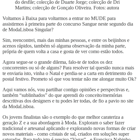
do desfile; colecção de Duarte Jorge; colecção de Dri
Martins; colecção de Gonçalo Oliveira. Fotos: autora
Voltamos à Baixa para voltarmos a entrar no MUDE para
assistirmos à primeira parte do concurso Sangue neste segundo dia
de ModaLisboa Singular?
Sim, reencontrei, mais das minhas pessoas, e entre os beijinhos e
acenos rápidos, também só alguma observação da minha parte,
própria de quem volta a casa e gosta de ver como estão todos.
Agora segue-se o grande dilema, falo-te de todos os dez
concorrentes ou só de alguns? Para resolver tal questão nunca mais
te enviaria isto, vinha o Natal e perdia-se a carta em detrimento do
postal festivo. Prometo só que vou tentar não me alongar muito Ok?
Aqui vamos nós, vou partilhar contigo opiniões e perspectivas e,
também “sublinhados” do que aprendi do conceito/memórias
descritivas dos designers e tu podes ler todas, de fio a pavio no site
da ModaLisboa.
Os jovens finalistas são o exemplo do que melhor carateriza a
geração Z e a sua abordagem à Moda. Exploram o saber fazer
tradicional e artesanal aplicando e explorando novas formas de criar
novos materiais - como cristais de sal, criados em soluções super
saturadas. Para tudo isto é preciso “Vagar” - e Francisca Nabinho