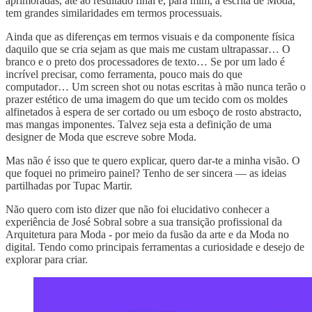
aprimoradas, até ao resultado final e, para mim, a escrita de Moda,
tem grandes similaridades em termos processuais.
Ainda que as diferenças em termos visuais e da componente física
daquilo que se cria sejam as que mais me custam ultrapassar… O
branco e o preto dos processadores de texto… Se por um lado é
incrível precisar, como ferramenta, pouco mais do que
computador… Um screen shot ou notas escritas à mão nunca terão o
prazer estético de uma imagem do que um tecido com os moldes
alfinetados à espera de ser cortado ou um esboço de rosto abstracto,
mas mangas imponentes. Talvez seja esta a definição de uma
designer de Moda que escreve sobre Moda.
Mas não é isso que te quero explicar, quero dar-te a minha visão. O
que foquei no primeiro painel? Tenho de ser sincera — as ideias
partilhadas por Tupac Martir.
Não quero com isto dizer que não foi elucidativo conhecer a
experiência de José Sobral sobre a sua transição profissional da
Arquitetura para Moda - por meio da fusão da arte e da Moda no
digital. Tendo como principais ferramentas a curiosidade e desejo de
explorar para criar.