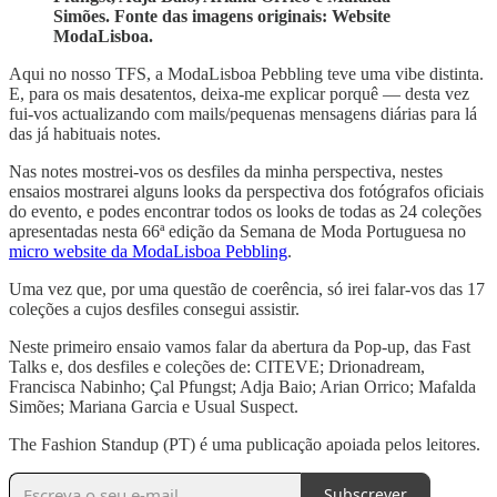
Simões. Fonte das imagens originais: Website
ModaLisboa.
Aqui no nosso TFS, a ModaLisboa Pebbling teve uma vibe distinta.
E, para os mais desatentos, deixa-me explicar porquê — desta vez
fui-vos actualizando com mails/pequenas mensagens diárias para lá
das já habituais notes.
Nas notes mostrei-vos os desfiles da minha perspectiva, nestes
ensaios mostrarei alguns looks da perspectiva dos fotógrafos oficiais
do evento, e podes encontrar todos os looks de todas as 24 coleções
apresentadas nesta 66ª edição da Semana de Moda Portuguesa no
micro website da ModaLisboa Pebbling
.
Uma vez que, por uma questão de coerência, só irei falar-vos das 17
coleções a cujos desfiles consegui assistir.
Neste primeiro ensaio vamos falar da abertura da Pop-up, das Fast
Talks e, dos desfiles e coleções de: CITEVE; Drionadream,
Francisca Nabinho; Çal Pfungst; Adja Baio; Arian Orrico; Mafalda
Simões; Mariana Garcia e Usual Suspect.
The Fashion Standup (PT) é uma publicação apoiada pelos leitores.
Subscrever