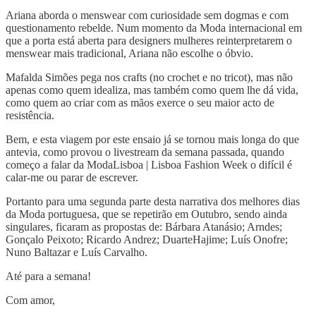
Ariana aborda o menswear com curiosidade sem dogmas e com
questionamento rebelde. Num momento da Moda internacional em
que a porta está aberta para designers mulheres reinterpretarem o
menswear mais tradicional, Ariana não escolhe o óbvio.
Mafalda Simões pega nos crafts (no crochet e no tricot), mas não
apenas como quem idealiza, mas também como quem lhe dá vida,
como quem ao criar com as mãos exerce o seu maior acto de
resistência.
Bem, e esta viagem por este ensaio já se tornou mais longa do que
antevia, como provou o livestream da semana passada, quando
começo a falar da ModaLisboa | Lisboa Fashion Week o difícil é
calar-me ou parar de escrever.
Portanto para uma segunda parte desta narrativa dos melhores dias
da Moda portuguesa, que se repetirão em Outubro, sendo ainda
singulares, ficaram as propostas de: Bárbara Atanásio; Arndes;
Gonçalo Peixoto; Ricardo Andrez; DuarteHajime; Luís Onofre;
Nuno Baltazar e Luís Carvalho.
Até para a semana!
Com amor,