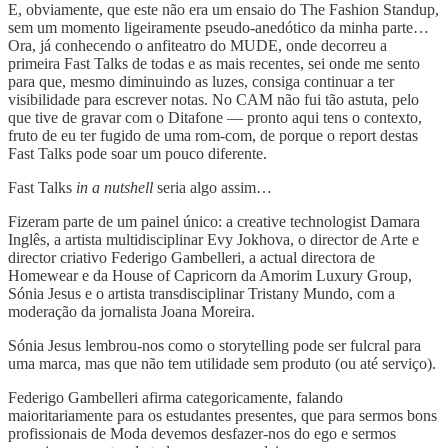
E, obviamente, que este não era um ensaio do The Fashion Standup,
sem um momento ligeiramente pseudo-anedótico da minha parte…
Ora, já conhecendo o anfiteatro do MUDE, onde decorreu a
primeira Fast Talks de todas e as mais recentes, sei onde me sento
para que, mesmo diminuindo as luzes, consiga continuar a ter
visibilidade para escrever notas. No CAM não fui tão astuta, pelo
que tive de gravar com o Ditafone — pronto aqui tens o contexto,
fruto de eu ter fugido de uma rom-com, de porque o report destas
Fast Talks pode soar um pouco diferente.
Fast Talks
in a nutshell
seria algo assim…
Fizeram parte de um painel único: a creative technologist Damara
Inglês, a artista multidisciplinar Evy Jokhova, o director de Arte e
director criativo Federigo Gambelleri, a actual directora de
Homewear e da House of Capricorn da Amorim Luxury Group,
Sónia Jesus e o artista transdisciplinar Tristany Mundo, com a
moderação da jornalista Joana Moreira.
Sónia Jesus lembrou-nos como o storytelling pode ser fulcral para
uma marca, mas que não tem utilidade sem produto (ou até serviço).
Federigo Gambelleri afirma categoricamente, falando
maioritariamente para os estudantes presentes, que para sermos bons
profissionais de Moda devemos desfazer-nos do ego e sermos