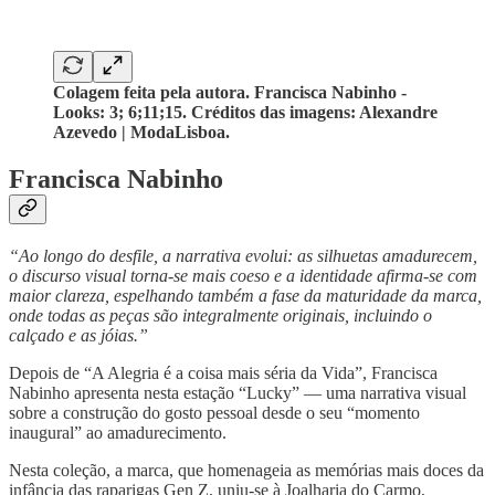
Colagem feita pela autora. Francisca Nabinho -
Looks: 3; 6;11;15. Créditos das imagens: Alexandre
Azevedo | ModaLisboa.
Francisca Nabinho
“Ao longo do desfile, a narrativa evolui: as silhuetas amadurecem,
o discurso visual torna-se mais coeso e a identidade afirma-se com
maior clareza, espelhando também a fase da maturidade da marca,
onde todas as peças são integralmente originais, incluindo o
calçado e as jóias.”
Depois de “A Alegria é a coisa mais séria da Vida”, Francisca
Nabinho apresenta nesta estação “Lucky” — uma narrativa visual
sobre a construção do gosto pessoal desde o seu “momento
inaugural” ao amadurecimento.
Nesta coleção, a marca, que homenageia as memórias mais doces da
infância das raparigas Gen Z, uniu-se à Joalharia do Carmo,