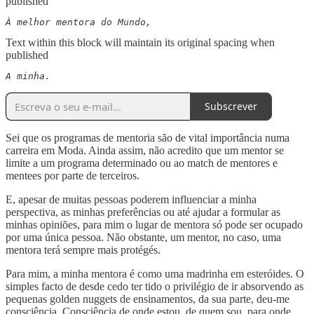
published
À melhor mentora do Mundo,
Text within this block will maintain its original spacing when
published
A minha.
Subscrever
Sei que os programas de mentoria são de vital importância numa
carreira em Moda. Ainda assim, não acredito que um mentor se
limite a um programa determinado ou ao match de mentores e
mentees por parte de terceiros.
E, apesar de muitas pessoas poderem influenciar a minha
perspectiva, as minhas preferências ou até ajudar a formular as
minhas opiniões, para mim o lugar de mentora só pode ser ocupado
por uma única pessoa. Não obstante, um mentor, no caso, uma
mentora terá sempre mais protégés.
Para mim, a minha mentora é como uma madrinha em esteróides. O
simples facto de desde cedo ter tido o privilégio de ir absorvendo as
pequenas golden nuggets de ensinamentos, da sua parte, deu-me
consciência. Consciência de onde estou, de quem sou, para onde